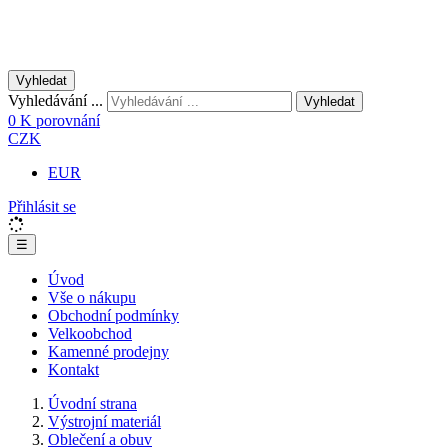
Vyhledat
Vyhledávání ...
Vyhledat
0
K porovnání
CZK
EUR
Přihlásit se
☰
Úvod
Vše o nákupu
Obchodní podmínky
Velkoobchod
Kamenné prodejny
Kontakt
Úvodní strana
Výstrojní materiál
Oblečení a obuv