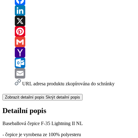
Facebook
LinkedIn
X
Pinterest
Gmail
Yahoo
Mail
Outlook.com
Email
URL adresa produktu zkopírována do schránky
Zobrazit detailní popis
Skrýt detailní popis
Detailní popis
Baseballová čepice F-35 Lightning II NL
- čepice je vyrobena ze 100% polyesteru