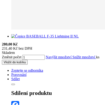
280,00 Kč
231,40 Kč bez DPH
Skladem
Změnit počet
Navýšit množství
Snížit množství
ks
Vložit do košíku
Zeptejte se odborníka
Porovnání
Sdílet
Sdílení produktu