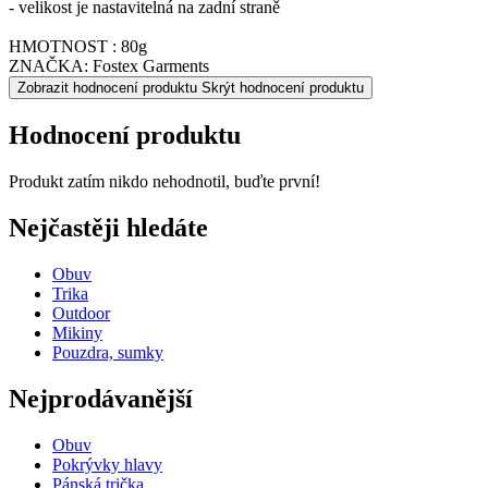
- velikost je nastavitelná na zadní straně
HMOTNOST : 80g
ZNAČKA: Fostex Garments
Zobrazit hodnocení produktu
Skrýt hodnocení produktu
Hodnocení produktu
Produkt zatím nikdo nehodnotil, buďte první!
Nejčastěji hledáte
Obuv
Trika
Outdoor
Mikiny
Pouzdra, sumky
Nejprodávanější
Obuv
Pokrývky hlavy
Pánská trička