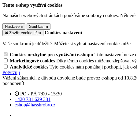
Tento e-shop využívá cookies
Na našich webových stránkách používáme soubory cookies. Některé z n
Nastavení
Souhlasím
Cookies nastavení
Zavřít cookie lištu
Vaše soukromí je důležité. Můžete si vybrat nastavení cookies níže.
Cookies nezbytné pro využívání e-shopu
Toto nastavení nelze 
Marketingové cookies
Díky těmto cookies můžeme zlepšovat výko
Analytické cookies
Tyto cookies nám pomáhají pochopit, jak e-s
Potvrzuji
Vážení zákazníci, z důvodu dovolené bude provoz e-shopu od 10.8.
pochopení!
PO - PÁ 7:00 - 15:30
+420 731 629 331
eshop@hasshroby.cz