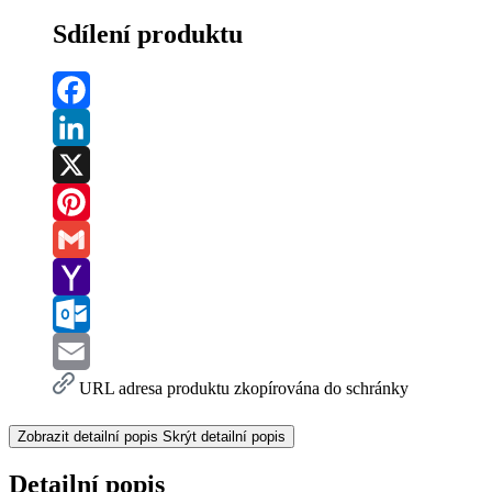
Sdílení produktu
Facebook
LinkedIn
X
Pinterest
Gmail
Yahoo
Mail
Outlook.com
Email
URL adresa produktu zkopírována do schránky
Zobrazit detailní popis
Skrýt detailní popis
Detailní popis