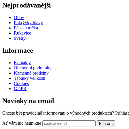
Nejprodávanější
Obuv
Pokrývky hlavy
Pánská trička
Rukavice
Svetry
Informace
Kontakty
Obchodní podmínky
Kamenné prodejny
Tabulky velikostí
Cookies
GDPR
Novinky na email
Chcete být pravidelně informováni o výhodných produktech? Přihlast
Ať vám nic neunikne
Přihlásit