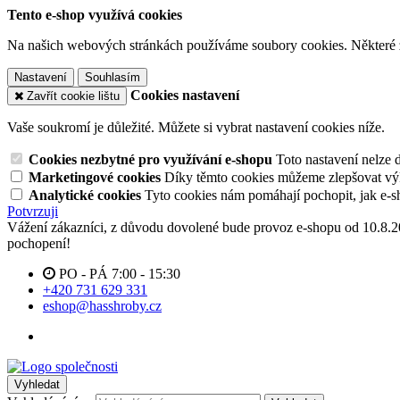
Tento e-shop využívá cookies
Na našich webových stránkách používáme soubory cookies. Některé z n
Nastavení
Souhlasím
Cookies nastavení
Zavřít cookie lištu
Vaše soukromí je důležité. Můžete si vybrat nastavení cookies níže.
Cookies nezbytné pro využívání e-shopu
Toto nastavení nelze 
Marketingové cookies
Díky těmto cookies můžeme zlepšovat výko
Analytické cookies
Tyto cookies nám pomáhají pochopit, jak e-s
Potvrzuji
Vážení zákazníci, z důvodu dovolené bude provoz e-shopu od 10.8.
pochopení!
PO - PÁ 7:00 - 15:30
+420 731 629 331
eshop@hasshroby.cz
Vyhledat