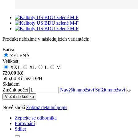
Produkt nabízíme v následujících variantách:
Barva
ZELENÁ
Velikost
XXL
XL
L
M
720,00 Kč
595,04 Kč bez DPH
Skladem
Změnit počet
Navýšit množství
Snížit množství
ks
Vložit do košíku
Nové zboží
Zobraz detailní popis
Zeptejte se odborníka
Porovnání
Sdílet