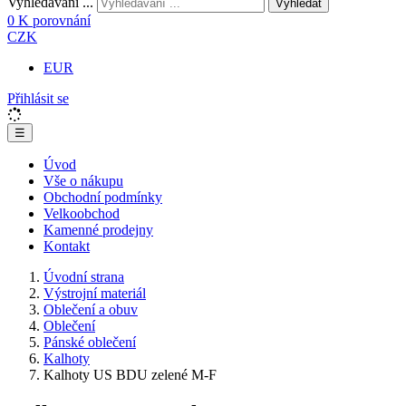
Vyhledávání ...
Vyhledat
0
K porovnání
CZK
EUR
Přihlásit se
☰
Úvod
Vše o nákupu
Obchodní podmínky
Velkoobchod
Kamenné prodejny
Kontakt
Úvodní strana
Výstrojní materiál
Oblečení a obuv
Oblečení
Pánské oblečení
Kalhoty
Kalhoty US BDU zelené M-F