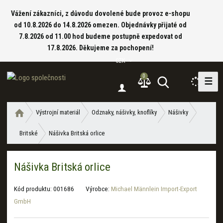
Vážení zákazníci, z důvodu dovolené bude provoz e-shopu
od 10.8.2026 do 14.8.2026 omezen. Objednávky přijaté od
7.8.2026 od 11.00 hod budeme postupně expedovat od
17.8.2026. Děkujeme za pochopení!
CZK
0
☰
V
y
h
Ú
Výstrojní materiál
Odznaky, nášivky, knoflíky
Nášivky
l
v
e
Britské
Nášivka Britská orlice
o
d
d
a
n
Nášivka Britská orlice
í
t
s
t
Kód produktu:
001686
Výrobce:
Michael Männlein Import-Export
r
GmbH
a
n