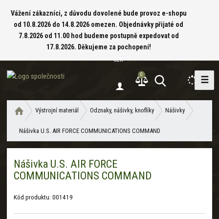
Vážení zákazníci, z důvodu dovolené bude provoz e-shopu
od 10.8.2026 do 14.8.2026 omezen. Objednávky přijaté od
7.8.2026 od 11.00 hod budeme postupně expedovat od
17.8.2026. Děkujeme za pochopení!
CZK
0
☰
V
y
h
Ú
Výstrojní materiál
Odznaky, nášivky, knoflíky
Nášivky
l
v
e
Nášivka U.S. AIR FORCE COMMUNICATIONS COMMAND
o
d
d
a
n
Nášivka U.S. AIR FORCE
í
t
COMMUNICATIONS COMMAND
s
t
r
Kód produktu:
001419
a
n