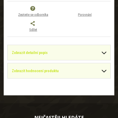
Zeptejte se odborníka
Porovnání
Sdílet
Zobrazit detailní popis
Zobrazit hodnocení produktu
NEJČASTĚJI HLEDÁTE