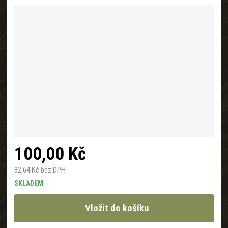
a
100,00 Kč
82,64 Kč bez DPH
SKLADEM
Vložit do košíku