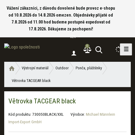
Vážení zákazníci, z důvodu dovolené bude provoz e-shopu
od 10.8.2026 do 14.8.2026 omezen. Objednávky přijaté od
7.8.2026 od 11.00 hod budeme postupně expedovat od
17.8.2026. Děkujeme za pochopení!
CZK
0
☰
V
y
h
Ú
Výstrojní materiál
Outdoor
Ponča, pláštěnky
l
v
e
Větrovka TACGEAR black
o
d
d
a
n
Větrovka TACGEAR black
í
t
s
t
Kód produktu:
730050BLACK/XXL
Výrobce:
Michael Männlein
r
Import-Export GmbH
a
n