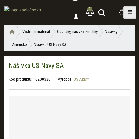
0
☰
V
y
h
Ú
Výstrojní materiál
Odznaky, nášivky, knoflíky
Nášivky
l
v
e
Americké
Nášivka US Navy SA
o
d
d
a
n
Nášivka US Navy SA
í
t
s
t
Kód produktu:
16200320
Výrobce:
US ARMY
r
a
n
a