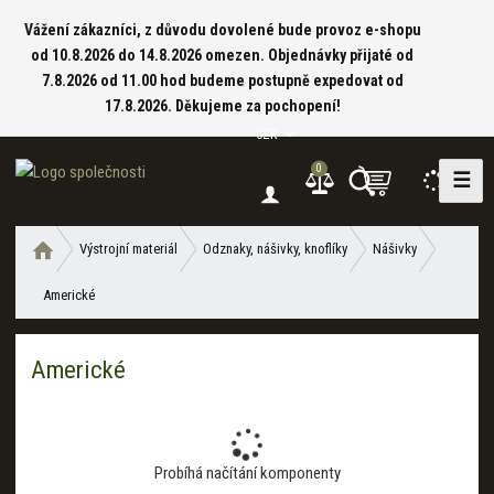
Vážení zákazníci, z důvodu dovolené bude provoz e-shopu
od 10.8.2026 do 14.8.2026 omezen. Objednávky přijaté od
7.8.2026 od 11.00 hod budeme postupně expedovat od
17.8.2026. Děkujeme za pochopení!
CZK
0
☰
V
y
h
Ú
Výstrojní materiál
Odznaky, nášivky, knoflíky
Nášivky
l
v
e
Americké
o
d
d
a
n
Americké
í
t
s
t
r
a
Probíhá načítání komponenty
n