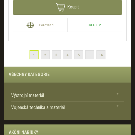
Koupit
SKLADEM
Porovnání
2
3
4
5
...
16
1
VŠECHNY KATEGORIE
Výstrojní materiál
Vojenská technika a materiál
AKČNÍ NABÍDKY