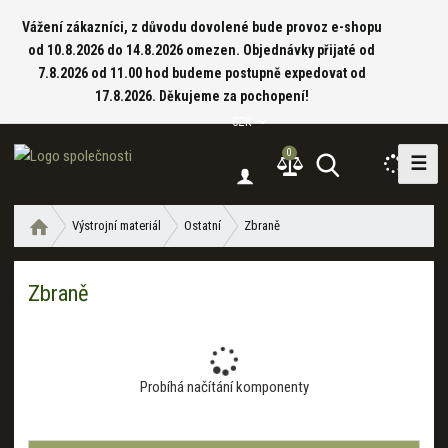
Vážení zákazníci, z důvodu dovolené bude provoz e-shopu
od 10.8.2026 do 14.8.2026 omezen. Objednávky přijaté od
7.8.2026 od 11.00 hod budeme postupně expedovat od
17.8.2026. Děkujeme za pochopení!
CZK
0
☰
V
y
h
Ú
Výstrojní materiál
Ostatní
Zbraně
l
v
e
o
d
Zbraně
d
a
n
í
t
s
t
Probíhá načítání komponenty
r
a
n