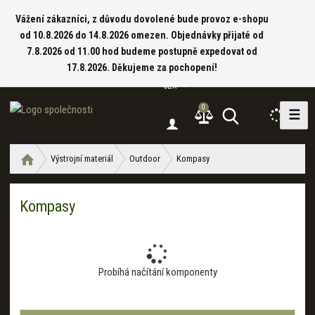
Vážení zákazníci, z důvodu dovolené bude provoz e-shopu
od 10.8.2026 do 14.8.2026 omezen. Objednávky přijaté od
7.8.2026 od 11.00 hod budeme postupně expedovat od
17.8.2026. Děkujeme za pochopení!
CZK
0
☰
V
y
h
Ú
Výstrojní materiál
Outdoor
Kompasy
l
v
e
o
d
Kompasy
d
a
n
í
t
s
t
Probíhá načítání komponenty
r
a
n