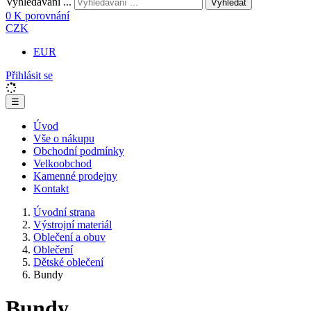
Vyhledávání ...
Vyhledat
0
K porovnání
CZK
EUR
Přihlásit se
☰
Úvod
Vše o nákupu
Obchodní podmínky
Velkoobchod
Kamenné prodejny
Kontakt
Úvodní strana
Výstrojní materiál
Oblečení a obuv
Oblečení
Dětské oblečení
Bundy
Bundy