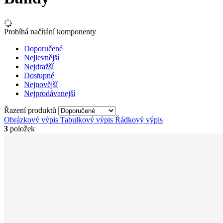
Probíhá načítání komponenty
Doporučené
Nejlevnější
Nejdražší
Dostupné
Nejnovější
Nejprodávanejší
Řazení produktů
Obrázkový výpis
Tabulkový výpis
Řádkový výpis
3
položek