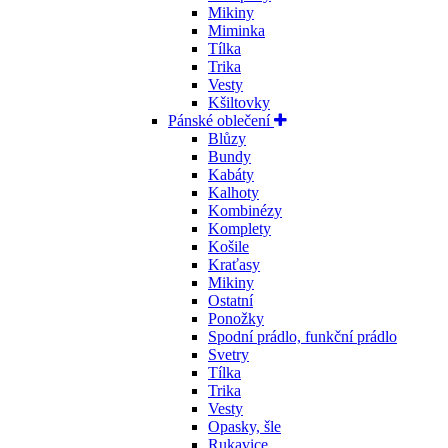
Mikiny
Miminka
Tílka
Trika
Vesty
Kšiltovky
Pánské oblečení
Blůzy
Bundy
Kabáty
Kalhoty
Kombinézy
Komplety
Košile
Kraťasy
Mikiny
Ostatní
Ponožky
Spodní prádlo, funkční prádlo
Svetry
Tílka
Trika
Vesty
Opasky, šle
Rukavice