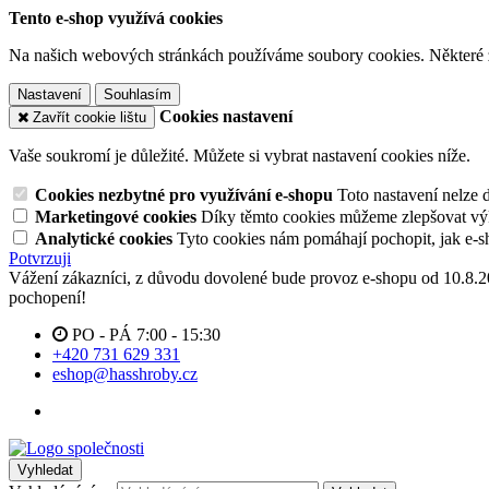
Tento e-shop využívá cookies
Na našich webových stránkách používáme soubory cookies. Některé z n
Nastavení
Souhlasím
Cookies nastavení
Zavřít cookie lištu
Vaše soukromí je důležité. Můžete si vybrat nastavení cookies níže.
Cookies nezbytné pro využívání e-shopu
Toto nastavení nelze 
Marketingové cookies
Díky těmto cookies můžeme zlepšovat výko
Analytické cookies
Tyto cookies nám pomáhají pochopit, jak e-s
Potvrzuji
Vážení zákazníci, z důvodu dovolené bude provoz e-shopu od 10.8.
pochopení!
PO - PÁ 7:00 - 15:30
+420 731 629 331
eshop@hasshroby.cz
Vyhledat