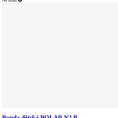
Na dotaz
Bunda dětská POLAR N2 B