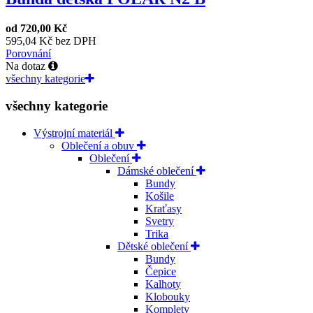
od
720,00 Kč
595,04 Kč bez DPH
Porovnání
Na dotaz
všechny kategorie
všechny kategorie
Výstrojní materiál
Oblečení a obuv
Oblečení
Dámské oblečení
Bundy
Košile
Kraťasy
Svetry
Trika
Dětské oblečení
Bundy
Čepice
Kalhoty
Klobouky
Komplety