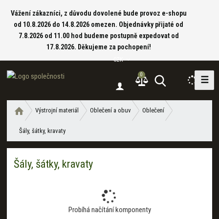
Vážení zákazníci, z důvodu dovolené bude provoz e-shopu
od 10.8.2026 do 14.8.2026 omezen. Objednávky přijaté od
7.8.2026 od 11.00 hod budeme postupně expedovat od
17.8.2026. Děkujeme za pochopení!
CZK
0
☰
V
y
h
Ú
Výstrojní materiál
Oblečení a obuv
Oblečení
l
v
e
Šály, šátky, kravaty
o
d
d
a
n
Šály, šátky, kravaty
í
t
s
t
r
a
Probíhá načítání komponenty
n