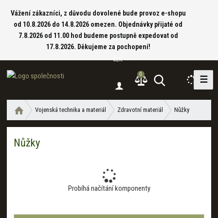
Vážení zákazníci, z důvodu dovolené bude provoz e-shopu
od 10.8.2026 do 14.8.2026 omezen. Objednávky přijaté od
7.8.2026 od 11.00 hod budeme postupně expedovat od
17.8.2026. Děkujeme za pochopení!
CZK
0
☰
V
y
h
Ú
Vojenská technika a materiál
Zdravotní materiál
Nůžky
l
v
e
o
d
Nůžky
d
a
n
í
t
s
t
Probíhá načítání komponenty
r
a
n