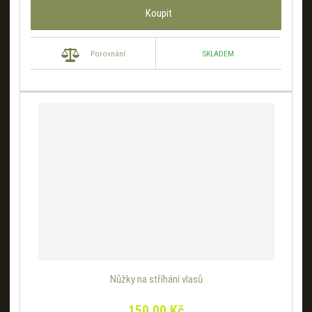
Koupit
SKLADEM
Porovnání
Nůžky na stříhání vlasů
150,00 Kč