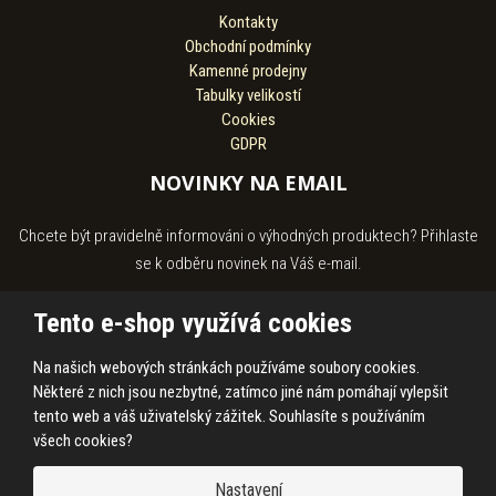
Kontakty
Obchodní podmínky
Kamenné prodejny
Tabulky velikostí
Cookies
GDPR
NOVINKY NA EMAIL
Chcete být pravidelně informováni o výhodných produktech? Přihlaste
se k odběru novinek na Váš e-mail.
Tento e-shop využívá cookies
Na našich webových stránkách používáme soubory cookies.
Souhlasím se
zpracováním osobních údajů
.
Některé z nich jsou nezbytné, zatímco jiné nám pomáhají vylepšit
tento web a váš uživatelský zážitek. Souhlasíte s používáním
všech cookies?
© 2026, HASS Hroby s.r.o.
Nastavení
Prohlášení o přístupnosti
|
Ochrana osobních údajů
|
Mapa stránek
|
|
Cookies