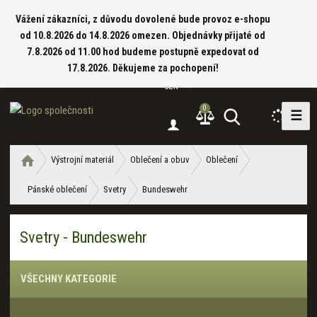
Vážení zákazníci, z důvodu dovolené bude provoz e-shopu
od 10.8.2026 do 14.8.2026 omezen. Objednávky přijaté od
7.8.2026 od 11.00 hod budeme postupně expedovat od
17.8.2026. Děkujeme za pochopení!
CZK
0
☰
V
y
h
Ú
Výstrojní materiál
Oblečení a obuv
Oblečení
l
v
e
Pánské oblečení
Svetry
Bundeswehr
o
d
d
a
n
Svetry - Bundeswehr
í
t
s
t
VŠECHNY KATEGORIE
r
a
n