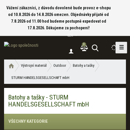
Vážení zákazníci, z důvodu dovolené bude provoz e-shopu
od 10.8.2026 do 14.8.2026 omezen. Objednávky přijaté od
7.8.2026 od 11.00 hod budeme postupně expedovat od
17.8.2026. Děkujeme za pochopení!
CZK
0
☰
V
y
h
Ú
Výstrojní materiál
Outdoor
Batohy a tašky
l
v
e
STURM HANDELSGESELLSCHAFT mbH
o
d
d
a
n
Batohy a tašky - STURM
í
t
HANDELSGESELLSCHAFT mbH
s
t
r
VŠECHNY KATEGORIE
a
n