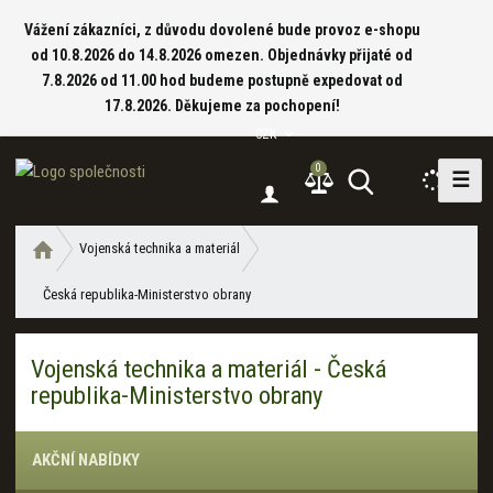
Vážení zákazníci, z důvodu dovolené bude provoz e-shopu
od 10.8.2026 do 14.8.2026 omezen. Objednávky přijaté od
7.8.2026 od 11.00 hod budeme postupně expedovat od
17.8.2026. Děkujeme za pochopení!
CZK
0
☰
V
y
h
Ú
Vojenská technika a materiál
l
v
e
Česká republika-Ministerstvo obrany
o
d
d
a
n
Vojenská technika a materiál - Česká
í
t
republika-Ministerstvo obrany
s
t
r
AKČNÍ NABÍDKY
a
n