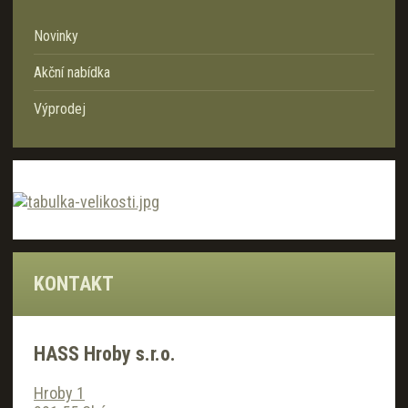
a
Novinky
Akční nabídka
Výprodej
KONTAKT
HASS Hroby s.r.o.
Hroby 1