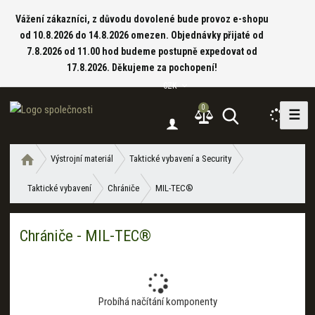
Vážení zákazníci, z důvodu dovolené bude provoz e-shopu
od 10.8.2026 do 14.8.2026 omezen. Objednávky přijaté od
7.8.2026 od 11.00 hod budeme postupně expedovat od
17.8.2026. Děkujeme za pochopení!
CZK
0
☰
V
y
h
Ú
Výstrojní materiál
Taktické vybavení a Security
l
v
e
Taktické vybavení
Chrániče
MIL-TEC®
o
d
d
a
n
Chrániče - MIL-TEC®
í
t
s
t
r
a
Probíhá načítání komponenty
n