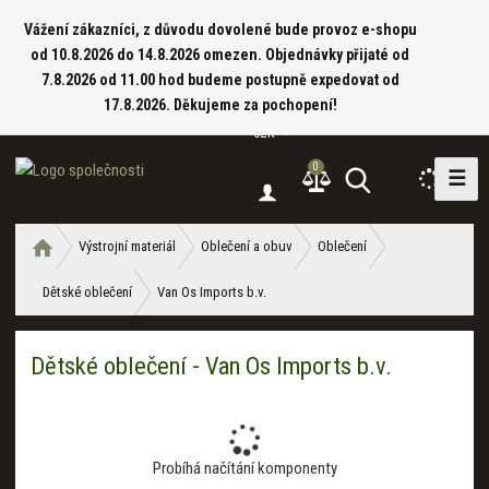
Vážení zákazníci, z důvodu dovolené bude provoz e-shopu
od 10.8.2026 do 14.8.2026 omezen. Objednávky přijaté od
7.8.2026 od 11.00 hod budeme postupně expedovat od
17.8.2026. Děkujeme za pochopení!
CZK
0
☰
V
y
h
Ú
Výstrojní materiál
Oblečení a obuv
Oblečení
l
v
e
Dětské oblečení
Van Os Imports b.v.
o
d
d
a
n
Dětské oblečení - Van Os Imports b.v.
í
t
s
t
r
a
Probíhá načítání komponenty
n