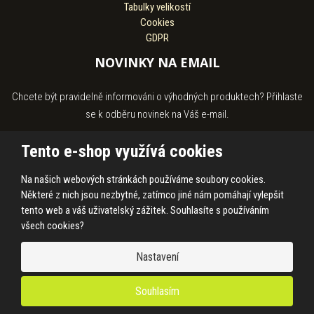
Tabulky velikostí
Cookies
GDPR
NOVINKY NA EMAIL
Chcete být pravidelně informováni o výhodných produktech? Přihlaste
se k odběru novinek na Váš e-mail.
Tento e-shop využívá cookies
Na našich webových stránkách používáme soubory cookies.
Souhlasím se
zpracováním osobních údajů
.
Některé z nich jsou nezbytné, zatímco jiné nám pomáhají vylepšit
tento web a váš uživatelský zážitek. Souhlasíte s používáním
všech cookies?
© 2026, HASS Hroby s.r.o.
Nastavení
Prohlášení o přístupnosti
|
Ochrana osobních údajů
|
Mapa stránek
|
|
Cookies
Souhlasím