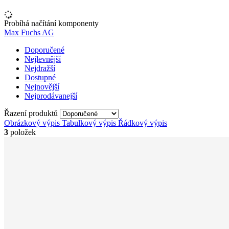
Probíhá načítání komponenty
Max Fuchs AG
Doporučené
Nejlevnější
Nejdražší
Dostupné
Nejnovější
Nejprodávanejší
Řazení produktů
Obrázkový výpis
Tabulkový výpis
Řádkový výpis
3
položek