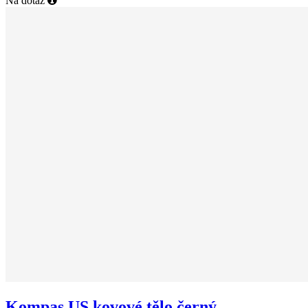
Na dotaz
Kompas US kovové tělo černý