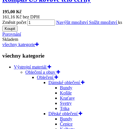
195,00 Kč
161,16 Kč bez DPH
Změnit počet
Navýšit množství
Snížit množství
ks
Koupit
Porovnání
Skladem
všechny kategorie
všechny kategorie
Výstrojní materiál
Oblečení a obuv
Oblečení
Dámské oblečení
Bundy
Košile
Kraťasy
Svetry
Trika
Dětské oblečení
Bundy
Čepice