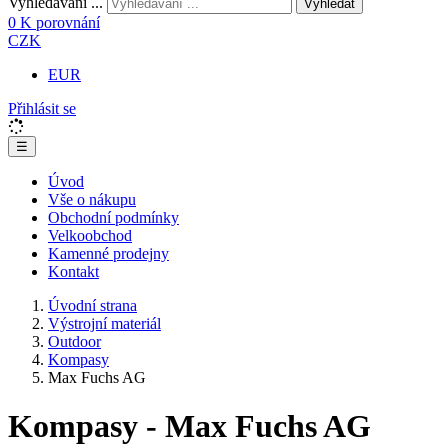
Vyhledávání ...
Vyhledat
0
K porovnání
CZK
EUR
Přihlásit se
☰
Úvod
Vše o nákupu
Obchodní podmínky
Velkoobchod
Kamenné prodejny
Kontakt
Úvodní strana
Výstrojní materiál
Outdoor
Kompasy
Max Fuchs AG
Kompasy - Max Fuchs AG