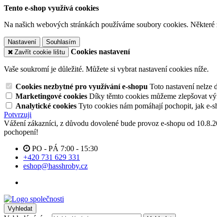
Tento e-shop využívá cookies
Na našich webových stránkách používáme soubory cookies. Některé z n
Nastavení
Souhlasím
Cookies nastavení
Zavřít cookie lištu
Vaše soukromí je důležité. Můžete si vybrat nastavení cookies níže.
Cookies nezbytné pro využívání e-shopu
Toto nastavení nelze 
Marketingové cookies
Díky těmto cookies můžeme zlepšovat výko
Analytické cookies
Tyto cookies nám pomáhají pochopit, jak e-s
Potvrzuji
Vážení zákazníci, z důvodu dovolené bude provoz e-shopu od 10.8.
pochopení!
PO - PÁ 7:00 - 15:30
+420 731 629 331
eshop@hasshroby.cz
Vyhledat