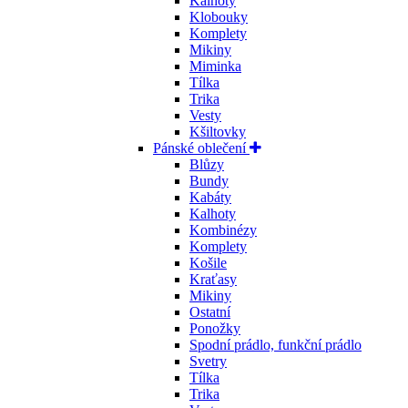
Kalhoty
Klobouky
Komplety
Mikiny
Miminka
Tílka
Trika
Vesty
Kšiltovky
Pánské oblečení
Blůzy
Bundy
Kabáty
Kalhoty
Kombinézy
Komplety
Košile
Kraťasy
Mikiny
Ostatní
Ponožky
Spodní prádlo, funkční prádlo
Svetry
Tílka
Trika