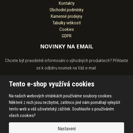
Kontakty
Obchodní podmínky
Kamenné prodejny
Tabulky velikostí
Cookies
GDPR
NOVINKY NA EMAIL
Chcete být pravidelně informováni o výhodných produktech? Přihlaste
se k odběru novinek na Váš e-mail.
Tento e-shop využívá cookies
Na našich webových stránkách používáme soubory cookies.
Souhlasím se
zpracováním osobních údajů
.
Některé z nich jsou nezbytné, zatímco jiné nám pomáhají vylepšit
tento web a váš uživatelský zážitek. Souhlasíte s používáním
všech cookies?
© 2026, HASS Hroby s.r.o.
Nastavení
Prohlášení o přístupnosti
|
Ochrana osobních údajů
|
Mapa stránek
|
|
Cookies