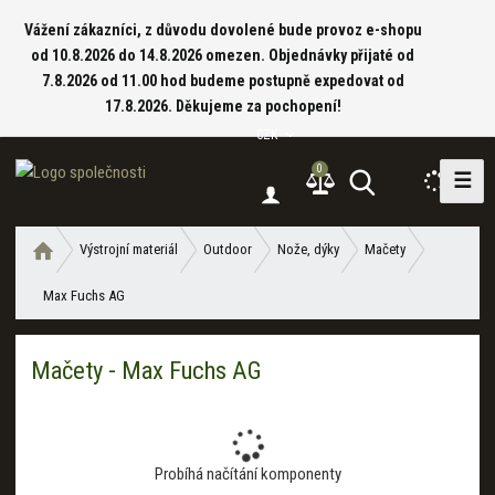
Vážení zákazníci, z důvodu dovolené bude provoz e-shopu
od 10.8.2026 do 14.8.2026 omezen. Objednávky přijaté od
7.8.2026 od 11.00 hod budeme postupně expedovat od
17.8.2026. Děkujeme za pochopení!
CZK
0
☰
V
y
h
Ú
Výstrojní materiál
Outdoor
Nože, dýky
Mačety
l
v
e
Max Fuchs AG
o
d
d
a
n
Mačety - Max Fuchs AG
í
t
s
t
r
a
Probíhá načítání komponenty
n