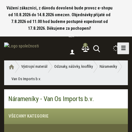
Vážení zákazníci, z důvodu dovolené bude provoz e-shopu
od 10.8.2026 do 14.8.2026 omezen. Objednávky přijaté od
7.8.2026 od 11.00 hod budeme postupně expedovat od
17.8.2026. Děkujeme za pochopení!
CZK
0
☰
V
y
h
Ú
Výstrojní materiál
Odznaky, nášivky, knoflíky
Nárameníky
l
v
e
Van Os Imports b.v.
o
d
d
a
n
Nárameníky - Van Os Imports b.v.
í
t
s
t
VŠECHNY KATEGORIE
r
a
n