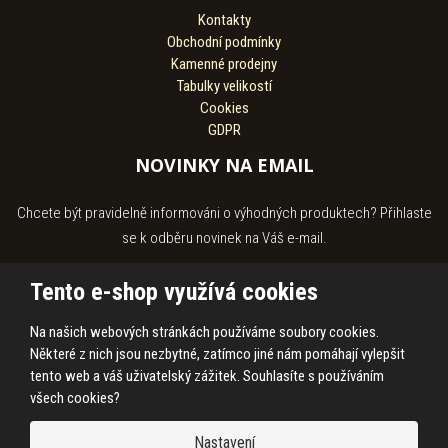
Kontakty
Obchodní podmínky
Kamenné prodejny
Tabulky velikostí
Cookies
GDPR
NOVINKY NA EMAIL
Chcete být pravidelně informováni o výhodných produktech? Přihlaste
se k odběru novinek na Váš e-mail.
Tento e-shop využívá cookies
Na našich webových stránkách používáme soubory cookies.
Souhlasím se
zpracováním osobních údajů
.
Některé z nich jsou nezbytné, zatímco jiné nám pomáhají vylepšit
tento web a váš uživatelský zážitek. Souhlasíte s používáním
všech cookies?
© 2026, HASS Hroby s.r.o.
Nastavení
Prohlášení o přístupnosti
|
Ochrana osobních údajů
|
Mapa stránek
|
|
Cookies