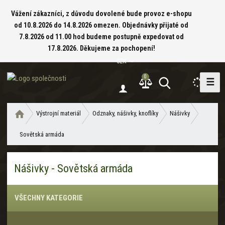
Vážení zákazníci, z důvodu dovolené bude provoz e-shopu
od 10.8.2026 do 14.8.2026 omezen. Objednávky přijaté od
7.8.2026 od 11.00 hod budeme postupně expedovat od
17.8.2026. Děkujeme za pochopení!
CZK
0
☰
V
y
h
Ú
Výstrojní materiál
Odznaky, nášivky, knoflíky
Nášivky
l
v
e
Sovětská armáda
o
d
d
a
n
Nášivky - Sovětská armáda
í
t
s
t
VŠECHNY KATEGORIE
r
a
n