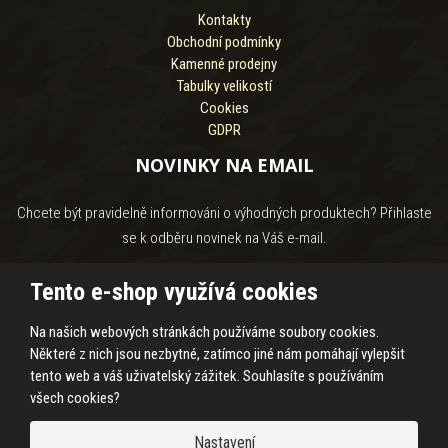
Kontakty
Obchodní podmínky
Kamenné prodejny
Tabulky velikostí
Cookies
GDPR
NOVINKY NA EMAIL
Chcete být pravidelně informováni o výhodných produktech? Přihlaste
se k odběru novinek na Váš e-mail.
Tento e-shop využívá cookies
Na našich webových stránkách používáme soubory cookies.
Souhlasím se
zpracováním osobních údajů
.
Některé z nich jsou nezbytné, zatímco jiné nám pomáhají vylepšit
tento web a váš uživatelský zážitek. Souhlasíte s používáním
všech cookies?
© 2026, HASS Hroby s.r.o.
Nastavení
Prohlášení o přístupnosti
|
Ochrana osobních údajů
|
Mapa stránek
|
|
Cookies