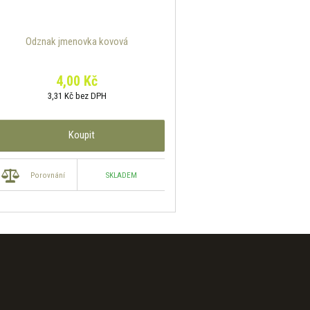
Odznak jmenovka kovová
4,00 Kč
3,31 Kč bez DPH
Koupit
SKLADEM
Porovnání