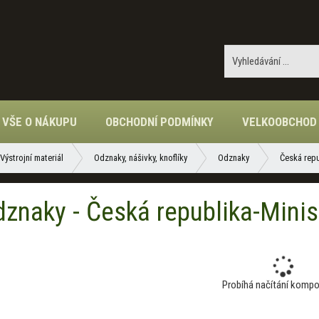
VŠE O NÁKUPU
OBCHODNÍ PODMÍNKY
VELKOOBCHOD
Výstrojní materiál
Odznaky, nášivky, knoflíky
Odznaky
Česká repu
znaky - Česká republika-Minis
Probíhá načítání komp