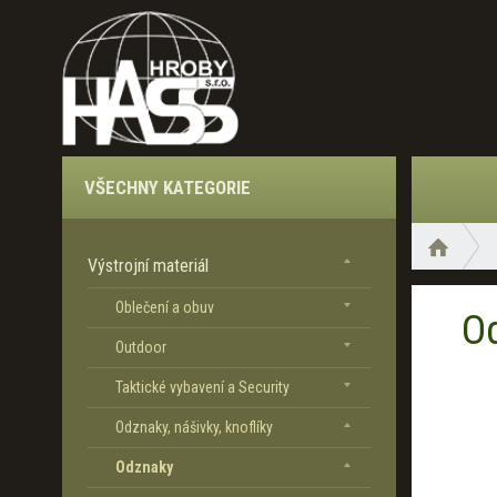
VŠECHNY KATEGORIE
Ú
V
Ú
O
Výstrojní materiál
v
D
o
Oblečení a obuv
Od
d
n
Outdoor
í
Taktické vybavení a Security
s
t
Odznaky, nášivky, knoflíky
r
a
Odznaky
n