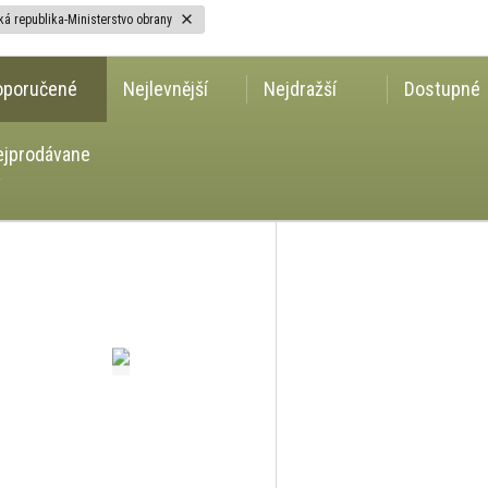
á republika-Ministerstvo obrany
oporučené
Nejlevnější
Nejdražší
Dostupné
ejprodávane
í