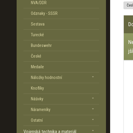
NVA/DDR
a
Česk
Odznaky - SSSR
D
Sestava
Turecké
N
Bundeswehr
jš
České
Ř
Medaile
a
z
Náložky hodnostní
e
Knoflíky
n
í
Nášivky
p
r
Nárameníky
o
Ostatní
d
u
Vojenská technika a materiál