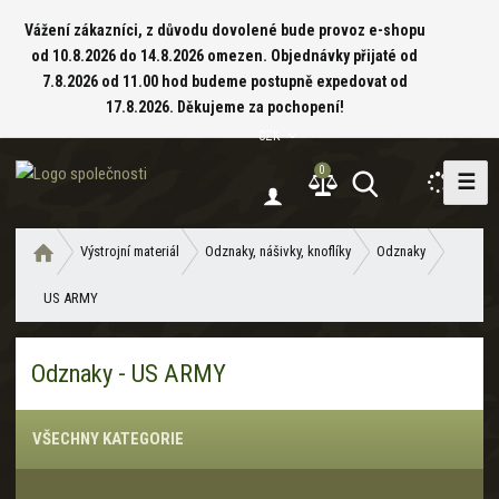
Vážení zákazníci, z důvodu dovolené bude provoz e-shopu
od 10.8.2026 do 14.8.2026 omezen. Objednávky přijaté od
7.8.2026 od 11.00 hod budeme postupně expedovat od
17.8.2026. Děkujeme za pochopení!
CZK
0
☰
V
y
h
Ú
Výstrojní materiál
Odznaky, nášivky, knoflíky
Odznaky
l
v
e
US ARMY
o
d
d
a
n
Odznaky - US ARMY
í
t
s
t
VŠECHNY KATEGORIE
r
a
n