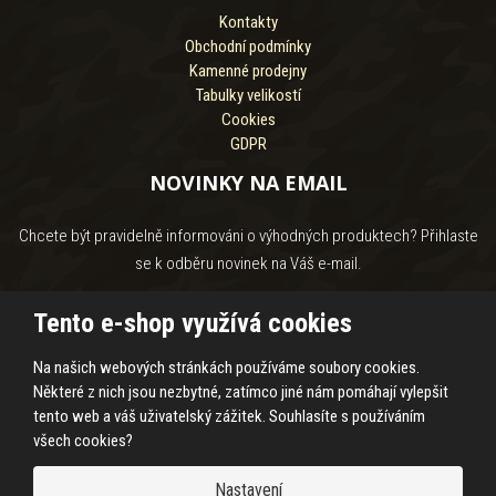
Kontakty
Obchodní podmínky
Kamenné prodejny
Tabulky velikostí
Cookies
GDPR
NOVINKY NA EMAIL
Chcete být pravidelně informováni o výhodných produktech? Přihlaste
se k odběru novinek na Váš e-mail.
Tento e-shop využívá cookies
Na našich webových stránkách používáme soubory cookies.
Souhlasím se
zpracováním osobních údajů
.
Některé z nich jsou nezbytné, zatímco jiné nám pomáhají vylepšit
tento web a váš uživatelský zážitek. Souhlasíte s používáním
všech cookies?
© 2026, HASS Hroby s.r.o.
Nastavení
Prohlášení o přístupnosti
|
Ochrana osobních údajů
|
Mapa stránek
|
|
Cookies