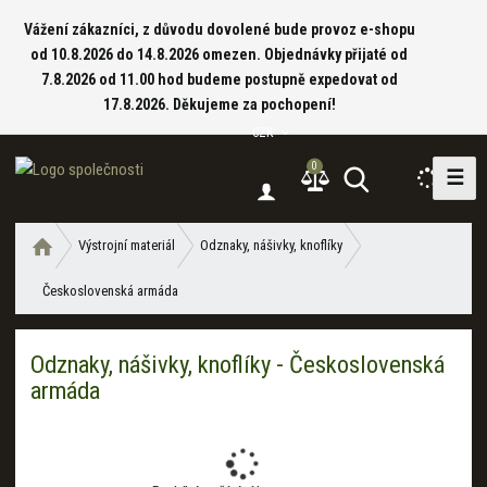
Vážení zákazníci, z důvodu dovolené bude provoz e-shopu
od 10.8.2026 do 14.8.2026 omezen. Objednávky přijaté od
7.8.2026 od 11.00 hod budeme postupně expedovat od
17.8.2026. Děkujeme za pochopení!
CZK
0
☰
V
y
h
Ú
Výstrojní materiál
Odznaky, nášivky, knoflíky
l
v
e
Československá armáda
o
d
d
a
n
Odznaky, nášivky, knoflíky - Československá
í
t
armáda
s
t
r
a
n