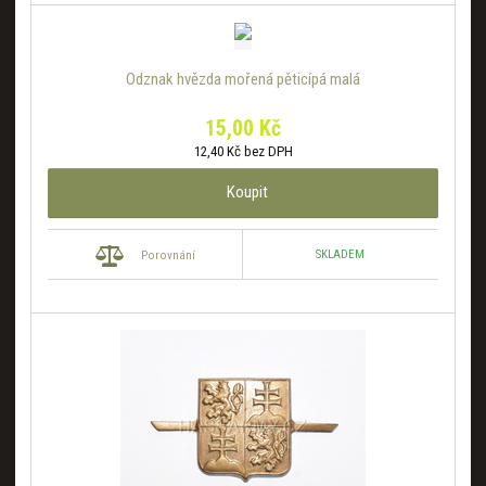
s
s
Odznak hvězda mořená pěticípá malá
15,00 Kč
12,40 Kč bez DPH
Koupit
SKLADEM
Porovnání