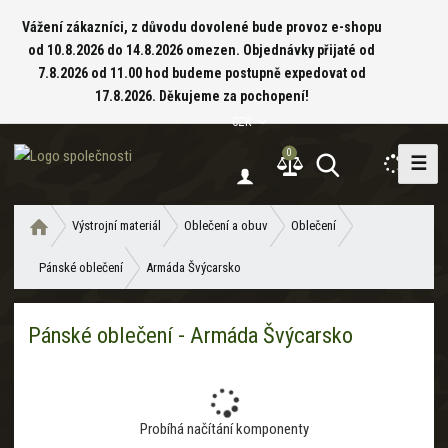
Vážení zákazníci, z důvodu dovolené bude provoz e-shopu
od 10.8.2026 do 14.8.2026 omezen. Objednávky přijaté od
7.8.2026 od 11.00 hod budeme postupně expedovat od
17.8.2026. Děkujeme za pochopení!
CZK
0
☰
V
y
h
Ú
Výstrojní materiál
Oblečení a obuv
Oblečení
l
v
e
Pánské oblečení
Armáda Švýcarsko
o
d
d
a
n
Pánské oblečení - Armáda Švýcarsko
í
t
s
t
r
a
Probíhá načítání komponenty
n