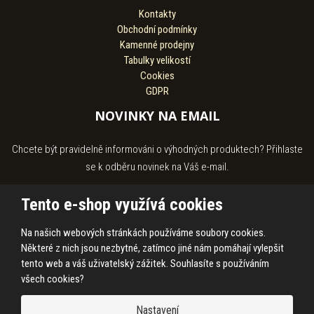
Kontakty
Obchodní podmínky
Kamenné prodejny
Tabulky velikostí
Cookies
GDPR
NOVINKY NA EMAIL
Chcete být pravidelně informováni o výhodných produktech? Přihlaste
se k odběru novinek na Váš e-mail.
Tento e-shop využívá cookies
Na našich webových stránkách používáme soubory cookies.
Souhlasím se
zpracováním osobních údajů
.
Některé z nich jsou nezbytné, zatímco jiné nám pomáhají vylepšit
tento web a váš uživatelský zážitek. Souhlasíte s používáním
všech cookies?
© 2026, HASS Hroby s.r.o.
Nastavení
Prohlášení o přístupnosti
|
Ochrana osobních údajů
|
Mapa stránek
|
|
Cookies