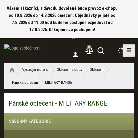
Vážení zákazníci, z důvodu dovolené bude provoz e-shopu
od 10.8.2026 do 14.8.2026 omezen. Objednávky přijaté od
7.8.2026 od 11.00 hod budeme postupně expedovat od
17.8.2026. Děkujeme za pochopení!
CZK
0
☰
V
y
h
Ú
Výstrojní materiál
Oblečení a obuv
Oblečení
l
v
e
Pánské oblečení
MILITARY RANGE
o
d
d
a
n
Pánské oblečení - MILITARY RANGE
í
t
s
t
VŠECHNY KATEGORIE
r
a
n