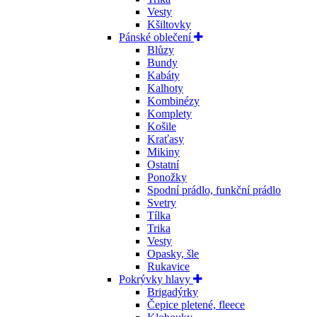
Vesty
Kšiltovky
Pánské oblečení
Blůzy
Bundy
Kabáty
Kalhoty
Kombinézy
Komplety
Košile
Kraťasy
Mikiny
Ostatní
Ponožky
Spodní prádlo, funkční prádlo
Svetry
Tílka
Trika
Vesty
Opasky, šle
Rukavice
Pokrývky hlavy
Brigadýrky
Čepice pletené, fleece