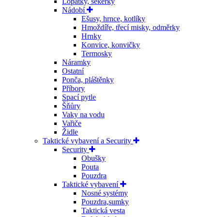
Lopatky, sekerky
Nádobí
Ešusy, hrnce, kotlíky
Hmoždíře, třecí misky, odměrky
Hrnky
Konvice, konvičky
Termosky
Náramky
Ostatní
Ponča, pláštěnky
Příbory
Spací pytle
Šňůry
Vaky na vodu
Vařiče
Židle
Taktické vybavení a Security
Security
Obušky
Pouta
Pouzdra
Taktické vybavení
Nosné systémy
Pouzdra,sumky
Taktická vesta