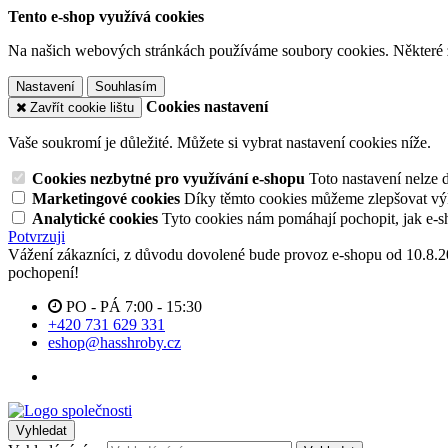
Tento e-shop využívá cookies
Na našich webových stránkách používáme soubory cookies. Některé z n
Nastavení
Souhlasím
Cookies nastavení
Zavřít cookie lištu
Vaše soukromí je důležité. Můžete si vybrat nastavení cookies níže.
Cookies nezbytné pro využívání e-shopu
Toto nastavení nelze 
Marketingové cookies
Díky těmto cookies můžeme zlepšovat výko
Analytické cookies
Tyto cookies nám pomáhají pochopit, jak e-s
Potvrzuji
Vážení zákazníci, z důvodu dovolené bude provoz e-shopu od 10.8.
pochopení!
PO - PÁ 7:00 - 15:30
+420 731 629 331
eshop@hasshroby.cz
Vyhledat