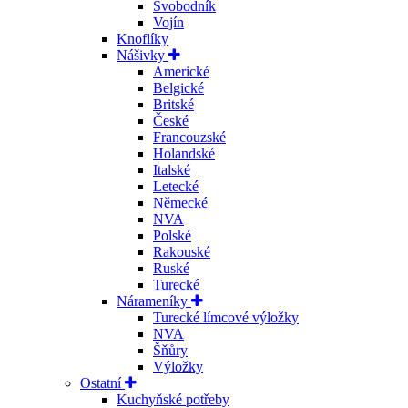
Svobodník
Vojín
Knoflíky
Nášivky
Americké
Belgické
Britské
České
Francouzské
Holandské
Italské
Letecké
Německé
NVA
Polské
Rakouské
Ruské
Turecké
Nárameníky
Turecké límcové výložky
NVA
Šňůry
Výložky
Ostatní
Kuchyňské potřeby