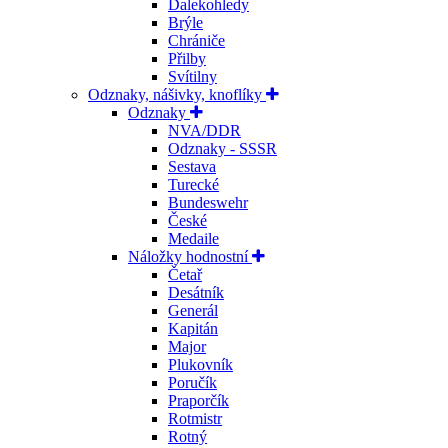
Dalekohledy
Brýle
Chrániče
Přilby
Svítilny
Odznaky, nášivky, knoflíky
Odznaky
NVA/DDR
Odznaky - SSSR
Sestava
Turecké
Bundeswehr
České
Medaile
Náložky hodnostní
Četař
Desátník
Generál
Kapitán
Major
Plukovník
Poručík
Praporčík
Rotmistr
Rotný