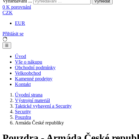
Vyhledávání ...
Vyhledat
0
K porovnání
CZK
EUR
Přihlásit se
☰
Úvod
Vše o nákupu
Obchodní podmínky
Velkoobchod
Kamenné prodejny
Kontakt
Úvodní strana
Výstrojní materiál
Taktické vybavení a Security
Security
Pouzdra
Armáda České republiky
Pouzdra - Armáda České republ