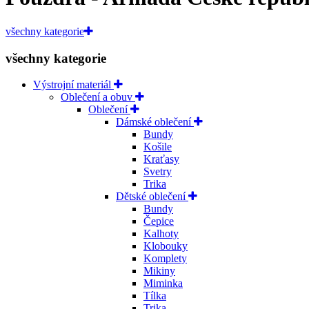
všechny kategorie
všechny kategorie
Výstrojní materiál
Oblečení a obuv
Oblečení
Dámské oblečení
Bundy
Košile
Kraťasy
Svetry
Trika
Dětské oblečení
Bundy
Čepice
Kalhoty
Klobouky
Komplety
Mikiny
Miminka
Tílka
Trika