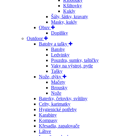
Klobouky
Kšiltovky
Kukly
Šály, šátky, kravaty
Masky, kukly
Obuv
Doplňky
Outdoor
Batohy a tašky
Batohy
Ledvinky
Pouzdra, sumky, taštičky
Vaky na výstroj, pytle
Tašky
Nože, dýky
Mačety
Brousky
Nože
Baterky, čelovky, svítilny
Celty, karimatky
Hygienické potřeby
Karabiny
Kompasy
Křesadla, zapalovače
Láhve