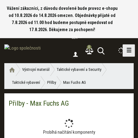
Vážení zákazníci, z důvodu dovolené bude provoz e-shopu
od 10.8.2026 do 14.8.2026 omezen. Objednávky přijaté od
7.8.2026 od 11.00 hod budeme postupně expedovat od
17.8.2026. Děkujeme za pochopení!
CZK
0
☰
V
y
h
Ú
Výstrojní materiál
Taktické vybavení a Security
l
v
e
Taktické vybavení
Přilby
Max Fuchs AG
o
d
d
a
n
Přilby - Max Fuchs AG
í
t
s
t
r
a
Probíhá načítání komponenty
n