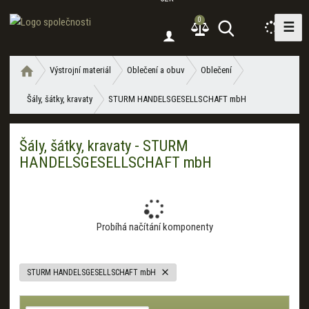
0
☰
V
y
h
Ú
Výstrojní materiál
Oblečení a obuv
Oblečení
l
v
e
Šály, šátky, kravaty
STURM HANDELSGESELLSCHAFT mbH
o
d
d
a
n
Šály, šátky, kravaty - STURM
í
t
HANDELSGESELLSCHAFT mbH
s
t
r
a
n
Probíhá načítání komponenty
a
STURM HANDELSGESELLSCHAFT mbH
Ř