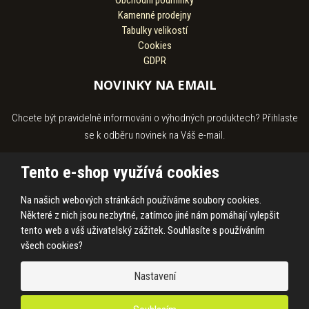
Obchodní podmínky
Kamenné prodejny
Tabulky velikostí
Cookies
GDPR
NOVINKY NA EMAIL
Chcete být pravidelně informováni o výhodných produktech? Přihlaste
se k odběru novinek na Váš e-mail.
Tento e-shop využívá cookies
Na našich webových stránkách používáme soubory cookies.
Souhlasím se
zpracováním osobních údajů
.
Některé z nich jsou nezbytné, zatímco jiné nám pomáhají vylepšit
tento web a váš uživatelský zážitek. Souhlasíte s používáním
všech cookies?
© 2026, HASS Hroby s.r.o.
Nastavení
Prohlášení o přístupnosti
|
Ochrana osobních údajů
|
Mapa stránek
|
|
Cookies