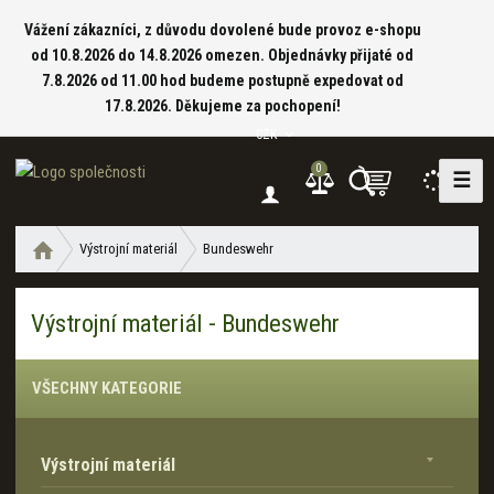
Vážení zákazníci, z důvodu dovolené bude provoz e-shopu
od 10.8.2026 do 14.8.2026 omezen. Objednávky přijaté od
7.8.2026 od 11.00 hod budeme postupně expedovat od
17.8.2026. Děkujeme za pochopení!
CZK
0
☰
V
y
h
Ú
Výstrojní materiál
Bundeswehr
l
v
e
o
d
Výstrojní materiál - Bundeswehr
d
a
n
í
t
VŠECHNY KATEGORIE
s
t
r
Výstrojní materiál
a
n