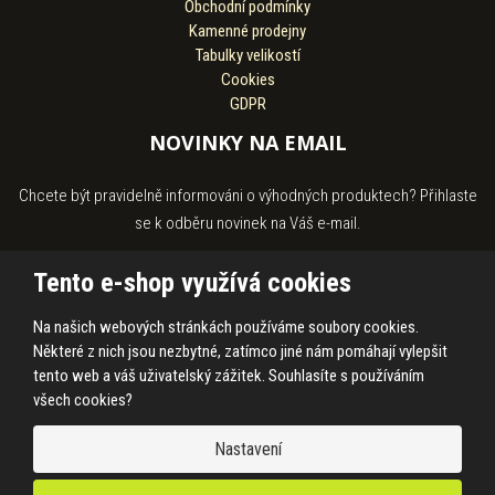
Obchodní podmínky
Kamenné prodejny
Tabulky velikostí
Cookies
GDPR
NOVINKY NA EMAIL
Chcete být pravidelně informováni o výhodných produktech? Přihlaste
se k odběru novinek na Váš e-mail.
Tento e-shop využívá cookies
Na našich webových stránkách používáme soubory cookies.
Souhlasím se
zpracováním osobních údajů
.
Některé z nich jsou nezbytné, zatímco jiné nám pomáhají vylepšit
tento web a váš uživatelský zážitek. Souhlasíte s používáním
všech cookies?
© 2026, HASS Hroby s.r.o.
Nastavení
Prohlášení o přístupnosti
|
Ochrana osobních údajů
|
Mapa stránek
|
|
Cookies