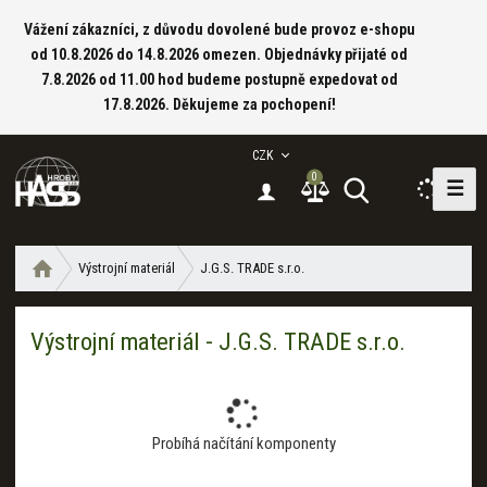
Vážení zákazníci, z důvodu dovolené bude provoz e-shopu
od 10.8.2026 do 14.8.2026 omezen. Objednávky přijaté od
7.8.2026 od 11.00 hod budeme postupně expedovat od
17.8.2026. Děkujeme za pochopení!
CZK
0
☰
V
y
h
Ú
Výstrojní materiál
J.G.S. TRADE s.r.o.
l
v
e
o
d
Výstrojní materiál - J.G.S. TRADE s.r.o.
d
a
n
t
í
s
t
Probíhá načítání komponenty
r
a