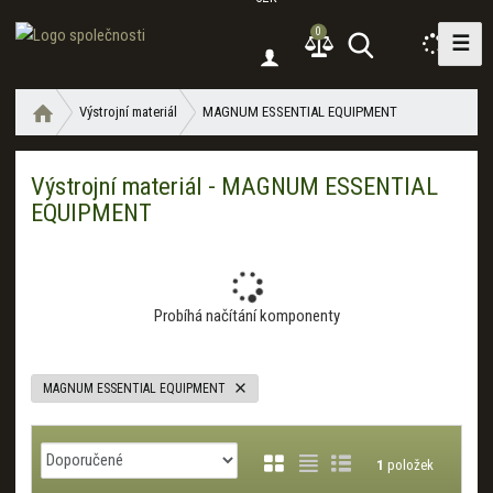
0
☰
V
y
h
Ú
Výstrojní materiál
MAGNUM ESSENTIAL EQUIPMENT
l
v
e
o
d
Výstrojní materiál - MAGNUM ESSENTIAL
d
a
EQUIPMENT
n
í
t
s
t
r
Probíhá načítání komponenty
a
n
a
MAGNUM ESSENTIAL EQUIPMENT
Ř
O
T
Ř
a
1
položek
b
a
á
z