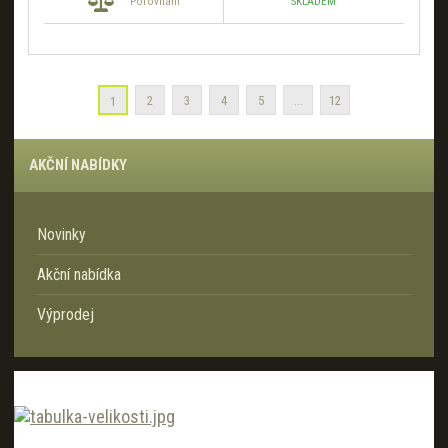
SKLADEM
Porovnání
2
3
4
5
...
12
1
AKČNÍ NABÍDKY
Novinky
Akční nabídka
Výprodej