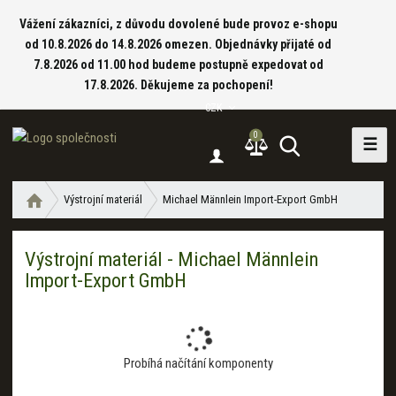
Vážení zákazníci, z důvodu dovolené bude provoz e-shopu
od 10.8.2026 do 14.8.2026 omezen. Objednávky přijaté od
7.8.2026 od 11.00 hod budeme postupně expedovat od
17.8.2026. Děkujeme za pochopení!
CZK
0
☰
V
y
h
Ú
Výstrojní materiál
Michael Männlein Import-Export GmbH
l
v
e
o
d
Výstrojní materiál - Michael Männlein
d
a
Import-Export GmbH
n
í
t
s
t
r
Probíhá načítání komponenty
a
n