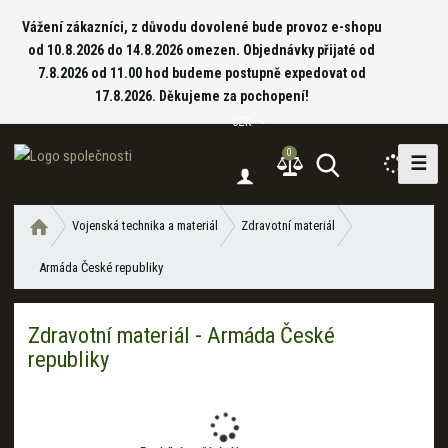
Vážení zákazníci, z důvodu dovolené bude provoz e-shopu
od 10.8.2026 do 14.8.2026 omezen. Objednávky přijaté od
7.8.2026 od 11.00 hod budeme postupně expedovat od
17.8.2026. Děkujeme za pochopení!
CZK
0
☰
V
y
h
Ú
Vojenská technika a materiál
Zdravotní materiál
l
v
e
Armáda České republiky
o
d
d
a
n
Zdravotní materiál - Armáda České
í
t
republiky
s
t
r
a
n