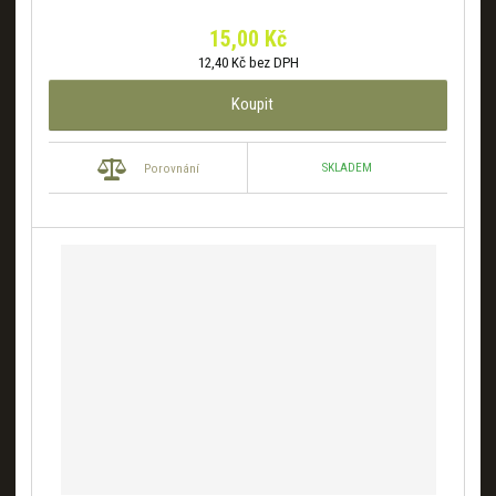
s
s
15,00 Kč
12,40 Kč bez DPH
Koupit
SKLADEM
Porovnání